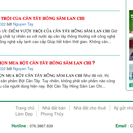
𝐑Ộ𝐈 𝐂Ủ𝐀 𝐂Ầ𝐍 𝐓Â𝐘 𝐇Ồ𝐍𝐆 𝐒Â𝐌 𝐋𝐀𝐍 𝐂𝐇𝐈
022
bởi
Nguyen Tay
 Đ𝐈Ể𝐌 𝐕ƯỢ𝐓 𝐓𝐑Ộ𝐈 𝐂Ủ𝐀 𝐂Ầ𝐍 𝐓Â𝐘 𝐇Ồ𝐍𝐆 𝐒Â𝐌 𝐋𝐀𝐍 𝐂𝐇𝐈 Giữ
chất tự nhiên so với nước ép cần tây thông thường với công nghệ
ông nghệ sấy lạnh cao cấp Giúp tiết kiệm thời gian. Không cần...
𝐇Ọ𝐍 𝐌𝐔𝐀 𝐁Ộ𝐓 𝐂Ầ𝐍 𝐓Â𝐘 𝐇Ồ𝐍𝐆 𝐒Â𝐌 𝐋𝐀𝐍 𝐂𝐇𝐈
022
bởi
Nguyen Tay
Ọ𝐍 𝐌𝐔𝐀 𝐁Ộ𝐓 𝐂Ầ𝐍 𝐓Â𝐘 𝐇Ồ𝐍𝐆 𝐒Â𝐌 𝐋𝐀𝐍 𝐂𝐇𝐈 Như đã nói, thị
u sản phẩm Bột Cần Tây. Tuy nhiên, không phải sản phẩm nào cũng
u của người dùng hiện nay. Bột Cần Tây Hồng Sâm Lan Chi...
Trang chủ
Nhà đất bán
Nhà đất cho thuê
Ký gửi nh
Làm Đẹp
Phong Thủy
Hotline
Email
: 076.3867.639
: C