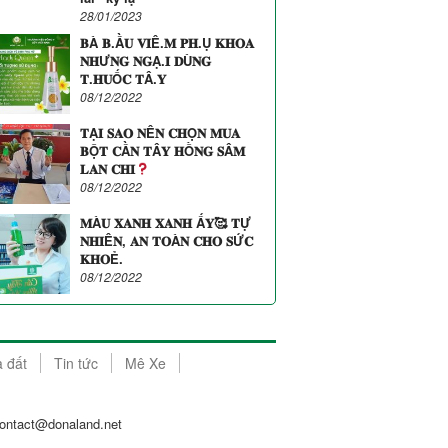
28/01/2023
𝐁À 𝐁.Ầ𝐔 𝐕𝐈Ê.𝐌 𝐏𝐇.Ụ 𝐊𝐇𝐎𝐀
𝐍𝐇Ư𝐍𝐆 𝐍𝐆Ạ.𝐈 𝐃Ù𝐍𝐆
𝐓.𝐇𝐔Ố𝐂 𝐓Â.𝐘
08/12/2022
𝐓Ạ𝐈 𝐒𝐀𝐎 𝐍Ê𝐍 𝐂𝐇Ọ𝐍 𝐌𝐔𝐀
𝐁Ộ𝐓 𝐂Ầ𝐍 𝐓Â𝐘 𝐇Ồ𝐍𝐆 𝐒Â𝐌
𝐋𝐀𝐍 𝐂𝐇𝐈
08/12/2022
𝐌À𝐔 𝐗𝐀𝐍𝐇 𝐗𝐀𝐍𝐇 Ấ𝐘🥰 𝐓Ự
𝐍𝐇𝐈Ê𝐍, 𝐀𝐍 𝐓𝐎À𝐍 𝐂𝐇𝐎 𝐒Ứ𝐂
𝐊𝐇𝐎Ẻ.
08/12/2022
à đất
Tin tức
Mê Xe
ontact@donaland.net