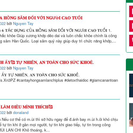
𝐀 𝐇Ồ𝐍𝐆 𝐒Â𝐌 ĐỐ𝐈 𝐕Ớ𝐈 𝐍𝐆Ườ𝐈 𝐂𝐀𝐎 𝐓𝐔Ổ𝐈
022
bởi
Nguyen Tay
𝐓Á𝐂 𝐃Ụ𝐍𝐆 𝐂Ủ𝐀 𝐇Ồ𝐍𝐆 𝐒Â𝐌 ĐỐ𝐈 𝐕Ớ𝐈 𝐍𝐆Ườ𝐈 𝐂𝐀𝐎 𝐓𝐔Ổ𝐈 1.
hắc khỏe Giúp xương khớp dẻo dai và luôn chắc khỏe chính là công
g sâm Hàn Quốc. Loại sâm quý này giúp duy trì chức năng khớp,...
𝐇 Ấ𝐘🥰 𝐓Ự 𝐍𝐇𝐈Ê𝐍, 𝐀𝐍 𝐓𝐎À𝐍 𝐂𝐇𝐎 𝐒Ứ𝐂 𝐊𝐇𝐎Ẻ.
022
bởi
Nguyen Tay
 Ấ𝐘 𝐓Ự 𝐍𝐇𝐈Ê𝐍, 𝐀𝐍 𝐓𝐎À𝐍 𝐂𝐇𝐎 𝐒Ứ𝐂 𝐊𝐇𝐎Ẻ.
vn/s.Xn3PZ #cantayhongsamlanchiplus #detoxthaidoc #giamcanantoan
 𝐋À𝐌 Đ𝐈Ề𝐔 𝐌Ì𝐍𝐇 𝐓𝐇Í𝐂𝐇🥰
022
bởi
donaland
ếu cơ thể có m.ùi thì sỡ hữu ngay để đ.ánh bay m.ùi h.ôi khó chịu
tự tin khi ở gần mọi người, tự tin khi giao tiếp, tự tin trong công
I LAN CHI Khô thoáng, k...