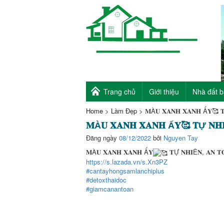
Trang chủ
Giới thiệu
Nhà đất 
Home
>
Làm Đẹp
>
𝐌À𝐔 𝐗𝐀𝐍𝐇 𝐗𝐀𝐍𝐇 Ấ𝐘🥰 
𝐌À𝐔 𝐗𝐀𝐍𝐇 𝐗𝐀𝐍𝐇 Ấ𝐘🥰 𝐓Ự 𝐍𝐇
Đăng ngày
08/12/2022
bởi
Nguyen Tay
𝐌À𝐔 𝐗𝐀𝐍𝐇 𝐗𝐀𝐍𝐇 Ấ𝐘
𝐓Ự 𝐍𝐇𝐈Ê𝐍, 𝐀𝐍 𝐓
https://s.lazada.vn/s.Xn3PZ
#cantayhongsamlanchiplus
#detoxthaidoc
#giamcanantoan