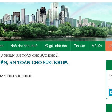
bán
Nhà đất cho thuê
Ký gửi nhà đất
Tin tức
Mê Xe
L
Ự 𝐍𝐇𝐈Ê𝐍, 𝐀𝐍 𝐓𝐎À𝐍 𝐂𝐇𝐎 𝐒Ứ𝐂 𝐊𝐇𝐎Ẻ.
Ê𝐍, 𝐀𝐍 𝐓𝐎À𝐍 𝐂𝐇𝐎 𝐒Ứ𝐂 𝐊𝐇𝐎Ẻ.
E
𝐎À𝐍 𝐂𝐇𝐎 𝐒Ứ𝐂 𝐊𝐇𝐎Ẻ.