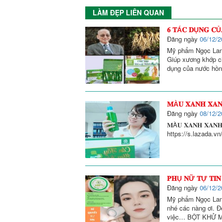
LÀM ĐẸP LIÊN QUAN
𝟔 𝐓Á𝐂 𝐃Ụ𝐍𝐆 𝐂Ủ
Đăng ngày
06/12/2
Mỹ phẩm Ngọc Lan 𝟔 
Giúp xương khớp c
dụng của nước hồn
𝐌À𝐔 𝐗𝐀𝐍𝐇 𝐗𝐀
Đăng ngày
08/12/2
𝐌À𝐔 𝐗𝐀𝐍𝐇 𝐗𝐀𝐍
https://s.lazada.
𝐏𝐇Ụ 𝐍Ữ 𝐓Ự 𝐓𝐈𝐍
Đăng ngày
06/12/2
Mỹ phẩm Ngọc Lan N
nhé các nàng ơi. Để 
việc… BỘT KHỬ MÙ