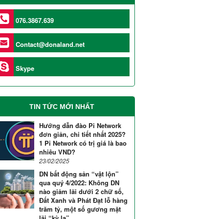
076.3867.639
Contact@donaland.net
Skype
TIN TỨC MỚI NHẤT
Hướng dẫn đào Pi Network
đơn giản, chi tiết nhất 2025?
1 Pi Network có trị giá là bao
nhiêu VND?
23/02/2025
DN bất động sản “vật lộn”
qua quý 4/2022: Không DN
nào giảm lãi dưới 2 chữ số,
Đất Xanh và Phát Đạt lỗ hàng
trăm tỷ, một số gương mặt
lãi “kỳ lạ”