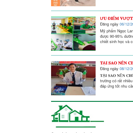
Ư𝐔 Đ𝐈Ể𝐌 𝐕ƯỢ𝐓 𝐓
Đăng ngày
06/12/2
Mỹ phẩm Ngọc Lan Ư𝐔
được 90-95% dưỡng 
chiết sinh học và c
𝐓Ạ𝐈 𝐒𝐀𝐎 𝐍Ê𝐍 𝐂
Đăng ngày
08/12/2
𝐓Ạ𝐈 𝐒𝐀𝐎 𝐍Ê𝐍 𝐂
trường có rất nhiề
đáp ứng tốt nhu cầ