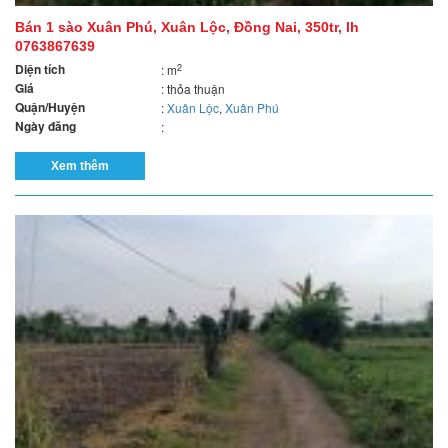
Bán 1 sào Xuân Phú, Xuân Lộc, Đồng Nai, 350tr, lh
0763867639
Diện tích
2
: m
Giá
: thỏa thuận
Quận/Huyện
:
Xuân Lộc
,
Xuân Phú
Ngày đăng
:
Xem thêm