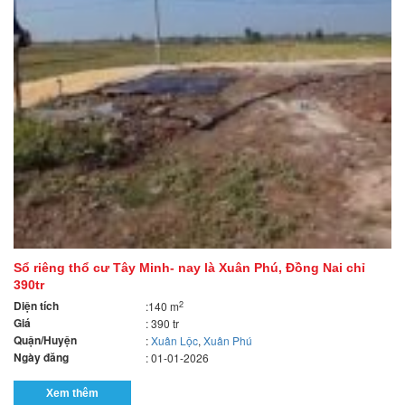
Sổ riêng thổ cư Tây Minh- nay là Xuân Phú, Đồng Nai chỉ
390tr
Diện tích
2
:140 m
Giá
: 390 tr
Quận/Huyện
:
Xuân Lộc
,
Xuân Phú
Ngày đăng
: 01-01-2026
Xem thêm