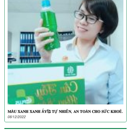
𝐌À𝐔 𝐗𝐀𝐍𝐇 𝐗𝐀𝐍𝐇 Ấ𝐘🥰 𝐓Ự 𝐍𝐇𝐈Ê𝐍, 𝐀𝐍 𝐓𝐎À𝐍 𝐂𝐇𝐎 𝐒Ứ𝐂 𝐊𝐇𝐎Ẻ.
08/12/2022