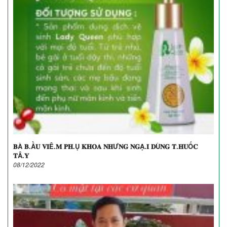
𝐁À 𝐁.Ầ𝐔 𝐕𝐈Ê.𝐌 𝐏𝐇.Ụ 𝐊𝐇𝐎𝐀 𝐍𝐇Ư𝐍𝐆 𝐍𝐆Ạ.𝐈 𝐃Ù𝐍𝐆 𝐓.𝐇𝐔Ố𝐂
𝐓Â.𝐘
08/12/2022