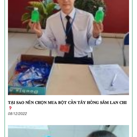
𝐓Ạ𝐈 𝐒𝐀𝐎 𝐍Ê𝐍 𝐂𝐇Ọ𝐍 𝐌𝐔𝐀 𝐁Ộ𝐓 𝐂Ầ𝐍 𝐓Â𝐘 𝐇Ồ𝐍𝐆 𝐒Â𝐌 𝐋𝐀𝐍 𝐂𝐇𝐈
08/12/2022