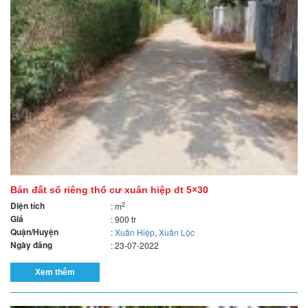
Bán đất sổ riêng thổ cư xuân hiệp dt 5×30
Diện tích
2
: m
Giá
: 900 tr
Quận/Huyện
:
Xuân Hiệp
,
Xuân Lộc
Ngày đăng
: 23-07-2022
Xem thêm