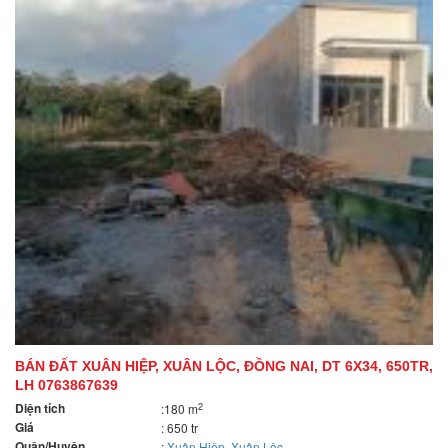
BÁN ĐẤT XUÂN HIỆP, XUÂN LỘC, ĐỒNG NAI, DT 6X34, 650TR,
LH 0763867639
Diện tích
2
:180 m
Giá
: 650 tr
Quận/Huyện
:
Xuân Hiệp
,
Xuân Lộc