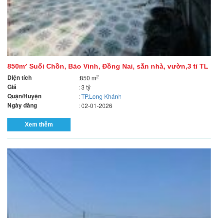
850m² Suối Chồn, Bảo Vinh, Đồng Nai, sẵn nhà, vườn,3 tỉ TL
Diện tích
2
:850 m
Giá
: 3 tỷ
Quận/Huyện
:
TP.Long Khánh
Ngày đăng
: 02-01-2026
Xem thêm