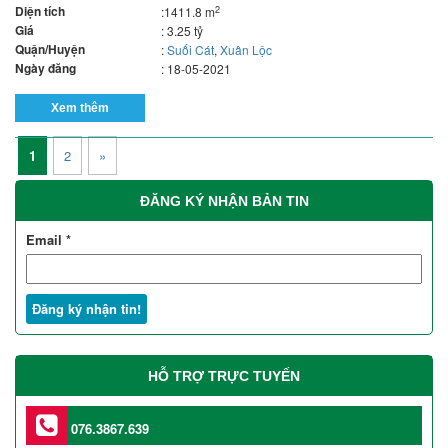
Diện tích
2
:1411.8 m
Giá
: 3.25 tỷ
Quận/Huyện
:
Suối Cát
,
Xuân Lộc
Ngày đăng
: 18-05-2021
Xem thêm
1
2
»
ĐĂNG KÝ NHẬN BẢN TIN
Email
*
HỖ TRỢ TRỰC TUYẾN
076.3867.639