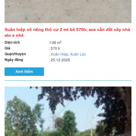
Xuân hiệp sổ riêng thổ cư 2 mt bê 570tr, ace cần đất xây nhà
alo e nhé
Diện tích
2
:136 m
Giá
: 570 tr
Quận/Huyện
:
Xuân Hiệp
,
Xuân Lộc
Ngày đăng
: 25-12-2025
Xem thêm