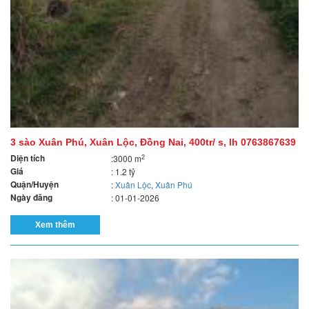
3 sào Xuân Phú, Xuân Lộc, Đồng Nai, 400tr/ s, lh 0763867639
Diện tích
2
:3000 m
Giá
: 1.2 tỷ
Quận/Huyện
:
Xuân Lộc
,
Xuân Phú
Ngày đăng
: 01-01-2026
Xem thêm