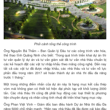
Phối cảnh tổng thể công trình
Ông Nguyễn Bá Thẩm – Ban Quản lý Đầu tư các công trình văn hóa,
thể thao tỉnh Quảng Ninh cho biết: “Trong quá trình triển khai dự án thì
tư vấn quản lý dự án và tư vấn giám sát đã tư vấn nhà thầu chuẩn bị
các kế hoạch đặt các vật tư nhập khẩu theo mảng công nghệ. Đến nay
tất cả các vật tư đã được nhập khẩu, các nhà thầu và tư vấn nỗ lực
phấn đấu trong năm 2017 sẽ hoàn thành dự án nhà thi đấu đa năng
trước 1 tháng.”
Một trong những điểm nhấn của dự án này là hạng mục kết cấu thép
vòm mái không gian có thiết kế hiện đại phức tạp với khối lượng 2000
tấn. Các nhà thầu thi công đã phải huy động các loại thiết bị phương
tiện chuyên dụng và nhân công tinh nhuệ để triển khai hạng mục này.
Ông Phan Việt Vinh – Giám đốc ban điều hành Dự án Nhà thi đấu Đa
năng 5000 chỗ nhấn mạnh: “Hiện nay nhà thầu đã lắp được cái kèo đầu