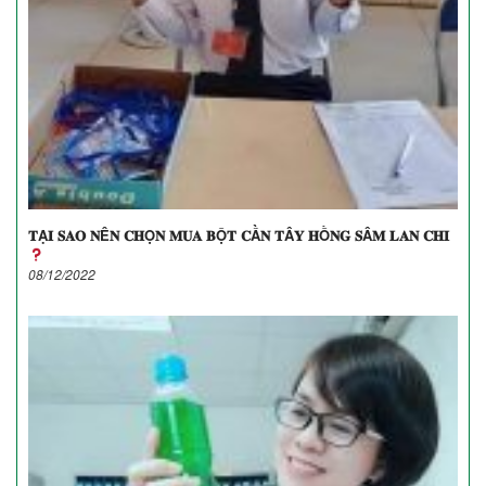
𝐓Ạ𝐈 𝐒𝐀𝐎 𝐍Ê𝐍 𝐂𝐇Ọ𝐍 𝐌𝐔𝐀 𝐁Ộ𝐓 𝐂Ầ𝐍 𝐓Â𝐘 𝐇Ồ𝐍𝐆 𝐒Â𝐌 𝐋𝐀𝐍 𝐂𝐇𝐈
08/12/2022