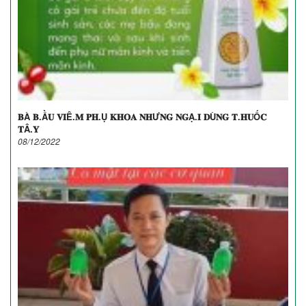
𝐁À 𝐁.Ầ𝐔 𝐕𝐈Ê.𝐌 𝐏𝐇.Ụ 𝐊𝐇𝐎𝐀 𝐍𝐇Ư𝐍𝐆 𝐍𝐆Ạ.𝐈 𝐃Ù𝐍𝐆 𝐓.𝐇𝐔Ố𝐂
𝐓Â.𝐘
08/12/2022