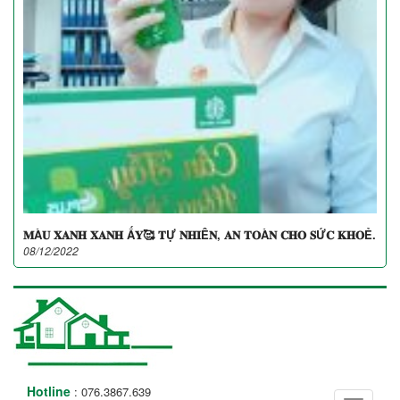
𝐌À𝐔 𝐗𝐀𝐍𝐇 𝐗𝐀𝐍𝐇 Ấ𝐘🥰 𝐓Ự 𝐍𝐇𝐈Ê𝐍, 𝐀𝐍 𝐓𝐎À𝐍 𝐂𝐇𝐎 𝐒Ứ𝐂 𝐊𝐇𝐎Ẻ.
08/12/2022
Hotline
: 076.3867.639