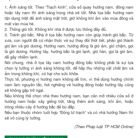
1. Ánh sáng tốt. Theo “Trạch kinh”, cửa sổ quay hướng nam, đông nam
hoặc tây nam thì ánh sáng trong nhà sẽ tốt. Nhà tọa bắc hướng nam
tận dụng triệt để ánh sáng mặt trời, giữ không khí ấm vào mùa đông và
mát vào mùa hè.
2. Thông gió tốt. Không khí nhà ở được lưu thông đầy đủ.
3. Tránh gió bắc. Nhà ở tọa bắc hướng nam còn giúp tránh gió bắc. Từ
xưa, con người đã có nhận thức về sự thay đổi thời tiết, phân gió thành
gió âm và gió dương. Hướng nam, hướng đông là gió ấm, gió chậm, gọi
là gió dương. Hướng tây, hướng bắc là gió lạnh, gió hàn, gọi là gió âm,
dễ gây nhiễm lạnh.
Nói chung, nhà ở tọa tây nam hướng đông bắc không phải là sự lựa
chọn lý tưởng vì ánh sáng không tốt, dễ hấp thu những vật chất âm và
ẩm trong không khí, có hại cho sức khỏe.
Thực tế, phương vị hướng nam không dễ tìm, vì thế dùng hướng chính
nam làm nguyên tắc, hơi nghiêng về hướng đông hoặc hướng tây cũng
sẽ không gặp trở ngại.
Nếu không thể chọn nhà theo hướng nam, bạn cần mở nhiều cửa sổ ở
hướng nam hoặc xây giếng trời, tăng thêm ánh sáng, khí ấm, hoặc
trồng nhiều cây ở hướng bắc để bù đắp.
Nếu bạn thuộc nhóm tuổi hợp “Đông tứ trạch” và có nhà hướng Nam thì
sẽ vô cùng lý tưởng.
(Theo Pháp luật TP HCM Online)