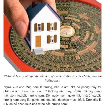
Khảo cổ học phát hiện đa số các ngôi nhà cổ đều có cửa chính quay về
hướng nam
Người xưa cho rằng nam là dương, bắc là âm. Nơi có phong thủy tốt
phải có âm dương hài hòa. Từ thời nguyên thủy, tổ tiên đã xây dựng
thôn xóm tọa bắc hướng nam. Đến ngày nay, nguyên tắc nhà ở tọa bắc
hướng nam cũng là nguyên tắc đầu tiên để chọn mua nhà ở. Dưới đây là
3 lý do để chọn mua nhà ở tọa bắc hướng nam: