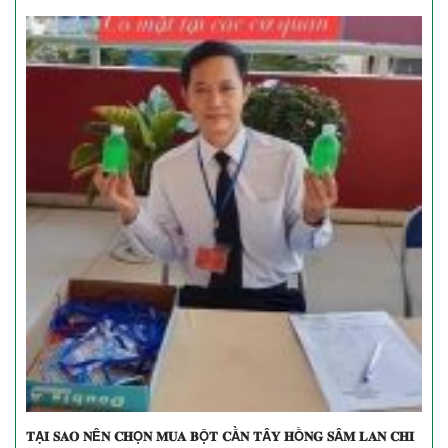
𝐓Ạ𝐈 𝐒𝐀𝐎 𝐍Ê𝐍 𝐂𝐇Ọ𝐍 𝐌𝐔𝐀 𝐁Ộ𝐓 𝐂Ầ𝐍 𝐓Â𝐘 𝐇Ồ𝐍𝐆 𝐒Â𝐌 𝐋𝐀𝐍 𝐂𝐇𝐈