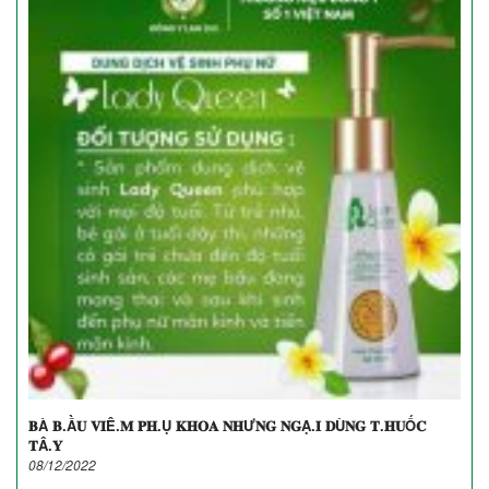
𝐁À 𝐁.Ầ𝐔 𝐕𝐈Ê.𝐌 𝐏𝐇.Ụ 𝐊𝐇𝐎𝐀 𝐍𝐇Ư𝐍𝐆 𝐍𝐆Ạ.𝐈 𝐃Ù𝐍𝐆 𝐓.𝐇𝐔Ố𝐂
𝐓Â.𝐘
08/12/2022