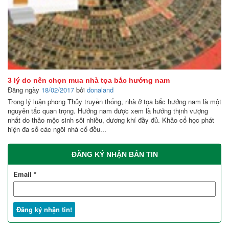
3 lý do nên chọn mua nhà tọa bắc hướng nam
Đăng ngày
18/02/2017
bởi
donaland
Trong lý luận phong Thủy truyền thống, nhà ở tọa bắc hướng nam là một
nguyên tắc quan trọng. Hướng nam được xem là hướng thịnh vượng
nhất do thảo mộc sinh sôi nhiều, dương khí đầy đủ. Khảo cổ học phát
hiện đa số các ngôi nhà cổ đều...
ĐĂNG KÝ NHẬN BẢN TIN
Email
*