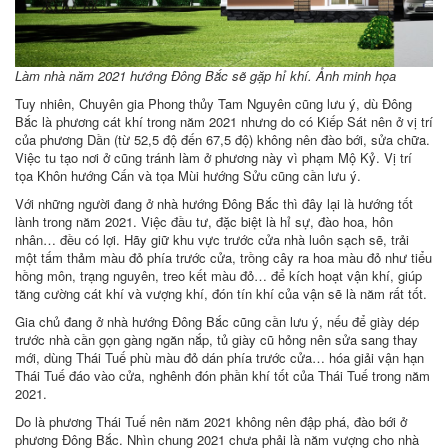
Làm nhà năm 2021 hướng Đông Bắc sẽ gặp hỉ khí. Ảnh minh họa
Tuy nhiên, Chuyên gia Phong thủy Tam Nguyên cũng lưu ý, dù Đông
Bắc là phương cát khí trong năm 2021 nhưng do có Kiếp Sát nên ở vị trí
của phương Dần (từ 52,5 độ đến 67,5 độ) không nên đào bới, sửa chữa.
Việc tu tạo nơi ở cũng tránh làm ở phương này vì phạm Mộ Kỷ. Vị trí
tọa Khôn hướng Cấn và tọa Mùi hướng Sửu cũng cần lưu ý.
Với những người đang ở nhà hướng Đông Bắc thì đây lại là hướng tốt
lành trong năm 2021. Việc đầu tư, đặc biệt là hỉ sự, đào hoa, hôn
nhân… đều có lợi. Hãy giữ khu vực trước cửa nhà luôn sạch sẽ, trải
một tấm thảm màu đỏ phía trước cửa, trồng cây ra hoa màu đỏ như tiểu
hồng môn, trạng nguyên, treo kết màu đỏ… để kích hoạt vận khí, giúp
tăng cường cát khí và vượng khí, đón tín khí của vận sẽ là năm rất tốt.
Gia chủ đang ở nhà hướng Đông Bắc cũng cần lưu ý, nếu để giày dép
trước nhà cần gọn gàng ngăn nắp, tủ giày cũ hỏng nên sửa sang thay
mới, dùng Thái Tuế phù màu đỏ dán phía trước cửa… hóa giải vận hạn
Thái Tuế đáo vào cửa, nghênh đón phần khí tốt của Thái Tuế trong năm
2021.
Do là phương Thái Tuế nên năm 2021 không nên đập phá, đào bới ở
phương Đông Bắc. Nhìn chung 2021 chưa phải là năm vượng cho nhà