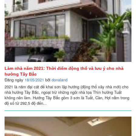
Làm nhà năm 2021: Thời điểm động thổ và lưu ý cho nhà
hướng Tây Bắc
Đăng ngày
18/05/2021
bởi
donaland
2021 là năm đại cát để khai sơn lập hướng (động thổ xây nhà mới) cho
nhà hướng Tây Bắc, ngoại trừ những ngôi nhà tọa Thìn hướng Tuất
không nên làm. Hướng Tây Bắc gồm 3 sơn là Tuất, Càn, Hợi nằm trong
độ số từ 292,5 độ đến...