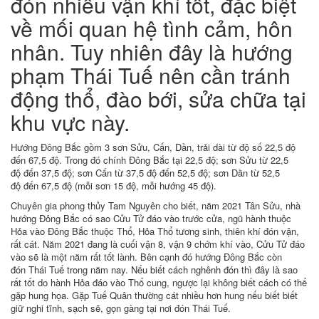
đón nhiều vận khí tốt, đặc biệt
về mối quan hệ tình cảm, hôn
nhân. Tuy nhiên đây là hướng
phạm Thái Tuế nên cần tránh
động thổ, đào bới, sửa chữa tại
khu vực này.
Hướng Đông Bắc gồm 3 sơn Sửu, Cấn, Dần, trải dài từ độ số 22,5 độ
đến 67,5 độ. Trong đó chính Đông Bắc tại 22,5 độ; sơn Sửu từ 22,5
độ đến 37,5 độ; sơn Cấn từ 37,5 độ đến 52,5 độ; sơn Dần từ 52,5
độ đến 67,5 độ (mỗi sơn 15 độ, mỗi hướng 45 độ).
Chuyên gia phong thủy Tam Nguyên cho biết, năm 2021 Tân Sửu, nhà
hướng Đông Bắc có sao Cửu Tử đáo vào trước cửa, ngũ hành thuộc
Hỏa vào Đông Bắc thuộc Thổ, Hỏa Thổ tương sinh, thiên khí đón vận,
rất cát. Năm 2021 đang là cuối vận 8, vận 9 chớm khí vào, Cửu Tử đáo
vào sẽ là một năm rất tốt lành. Bên cạnh đó hướng Đông Bắc còn
đón Thái Tuế trong năm nay. Nếu biết cách nghênh đón thì đây là sao
rất tốt do hành Hỏa đáo vào Thổ cung, ngược lại không biết cách có thể
gặp hung họa. Gặp Tuế Quân thường cát nhiều hơn hung nếu biết biết
giữ nghi tĩnh, sạch sẽ, gọn gàng tại nơi đón Thái Tuế.