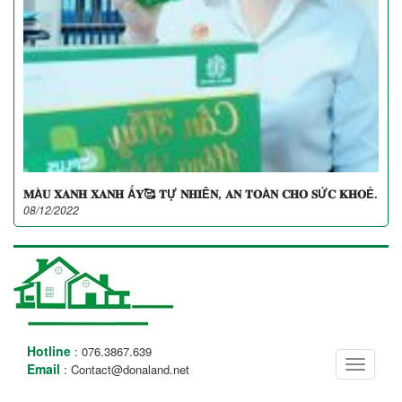
𝐌À𝐔 𝐗𝐀𝐍𝐇 𝐗𝐀𝐍𝐇 Ấ𝐘🥰 𝐓Ự 𝐍𝐇𝐈Ê𝐍, 𝐀𝐍 𝐓𝐎À𝐍 𝐂𝐇𝐎 𝐒Ứ𝐂 𝐊𝐇𝐎Ẻ.
08/12/2022
Hotline
: 076.3867.639
Toggle
Email
: Contact@donaland.net
navigati