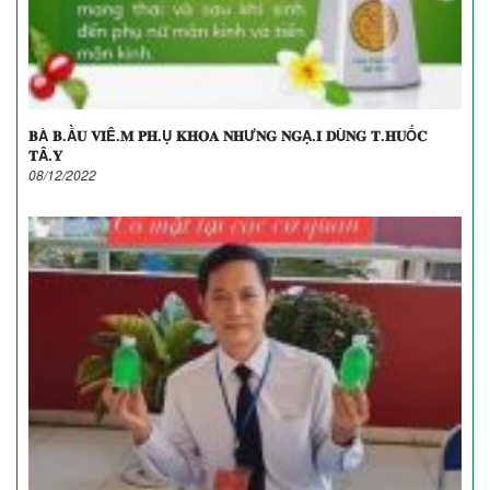
𝐁À 𝐁.Ầ𝐔 𝐕𝐈Ê.𝐌 𝐏𝐇.Ụ 𝐊𝐇𝐎𝐀 𝐍𝐇Ư𝐍𝐆 𝐍𝐆Ạ.𝐈 𝐃Ù𝐍𝐆 𝐓.𝐇𝐔Ố𝐂
𝐓Â.𝐘
08/12/2022