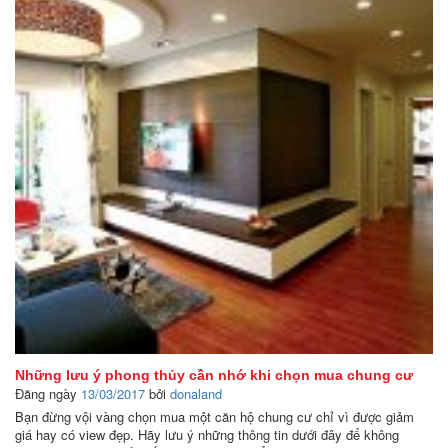
Những lưu ý phong thủy cần nhớ khi chọn mua chung cư
Đăng ngày
13/03/2017
bởi
donaland
Bạn đừng vội vàng chọn mua một căn hộ chung cư chỉ vì được giảm
giá hay có view đẹp. Hãy lưu ý những thông tin dưới đây để không