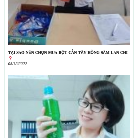
𝐓Ạ𝐈 𝐒𝐀𝐎 𝐍Ê𝐍 𝐂𝐇Ọ𝐍 𝐌𝐔𝐀 𝐁Ộ𝐓 𝐂Ầ𝐍 𝐓Â𝐘 𝐇Ồ𝐍𝐆 𝐒Â𝐌 𝐋𝐀𝐍 𝐂𝐇𝐈
08/12/2022