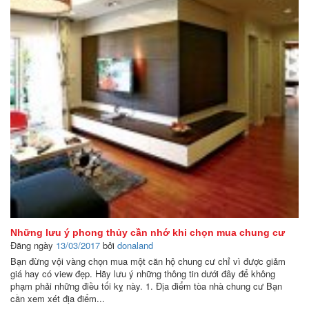
Những lưu ý phong thủy cần nhớ khi chọn mua chung cư
Đăng ngày
13/03/2017
bởi
donaland
Bạn đừng vội vàng chọn mua một căn hộ chung cư chỉ vì được giảm
giá hay có view đẹp. Hãy lưu ý những thông tin dưới đây để không
phạm phải những điều tối kỵ này. 1. Địa điểm tòa nhà chung cư Bạn
cần xem xét địa điểm...