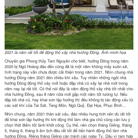
2021 là năm rất tốt để động thổ xây nhà hướng Đông. Ảnh minh họa
Chuyên gia Phong thủy Tam Nguyên cho biết, hướng Đông trong năm
2020 bị Ngũ Hoàng đáo đến cũng đã là một năm không mấy suôn sẻ,
tình trạng này vẫn chưa được cải thiện trong năm 2021. Nhìn chung nhà
hướng Đông năm 2021 đón nhiều khí xấu. Tuy nhiên những ngôi nhà
hướng Đông động thổ xây mới hoặc đập nhà cũ xây lại nhà mới trong
năm nay lại rất tốt. Có thể nói đây là năm động thổ xây nhà tốt nhất cho
nhà hướng Đông, sau 8 năm nữa mới gặp một năm tốt tương tự. Nếu
đập bỏ nhà cũ, hay khai sơn lập hướng thì đều không bị tác động xấu từ
các sát khí của Tai Sát, Tang Môn, Ngũ Quỷ, Đại Họa, Phục Binh…
Nhìn chung, năm 2021 thần sát xấu, đáo nhiều hung tinh nên dù rất tốt
để khai sơn lập hướng thì khi động thổ làm nhà gia chủ cũng cần lưu ý
chọn thời điểm tốt lành khởi công. Cụ thể, nên chọn tháng Giêng, tháng
5, tháng 6, tháng 9 âm lịch đều rất tốt để tiến hành động thổ làm nhà
hướng Đông. Riêng tháng Giêng cần tránh các ngày Tỵ, Dậu vì tam hợp