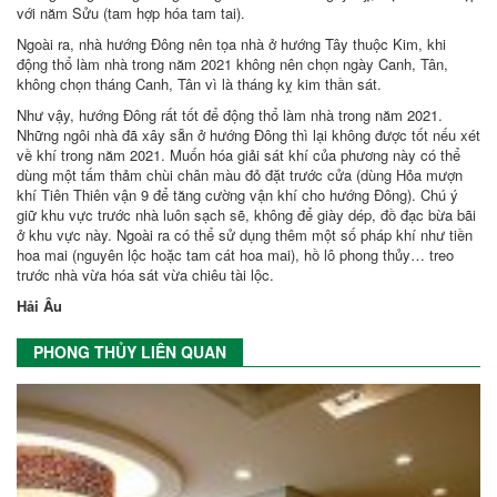
với năm Sửu (tam hợp hóa tam tai).
Ngoài ra, nhà hướng Đông nên tọa nhà ở hướng Tây thuộc Kim, khi
động thổ làm nhà trong năm 2021 không nên chọn ngày Canh, Tân,
không chọn tháng Canh, Tân vì là tháng kỵ kim thần sát.
Như vậy, hướng Đông rất tốt để động thổ làm nhà trong năm 2021.
Những ngôi nhà đã xây sẵn ở hướng Đông thì lại không được tốt nếu xét
về khí trong năm 2021. Muốn hóa giải sát khí của phương này có thể
dùng một tấm thảm chùi chân màu đỏ đặt trước cửa (dùng Hỏa mượn
khí Tiên Thiên vận 9 để tăng cường vận khí cho hướng Đông). Chú ý
giữ khu vực trước nhà luôn sạch sẽ, không để giày dép, đồ đạc bừa bãi
ở khu vực này. Ngoài ra có thể sử dụng thêm một số pháp khí như tiền
hoa mai (nguyên lộc hoặc tam cát hoa mai), hồ lô phong thủy… treo
trước nhà vừa hóa sát vừa chiêu tài lộc.
Hải Âu
PHONG THỦY LIÊN QUAN