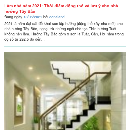
Làm nhà năm 2021: Thời điểm động thổ và lưu ý cho nhà
hướng Tây Bắc
Đăng ngày
18/05/2021
bởi
donaland
2021 là năm đại cát để khai sơn lập hướng (động thổ xây nhà mới) cho
nhà hướng Tây Bắc, ngoại trừ những ngôi nhà tọa Thìn hướng Tuất
không nên làm. Hướng Tây Bắc gồm 3 sơn là Tuất, Càn, Hợi nằm trong
độ số từ 292,5 độ đến...