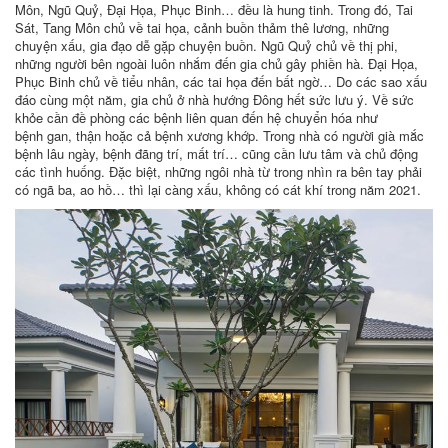
Môn, Ngũ Quỷ, Đại Họa, Phục Binh… đều là hung tinh. Trong đó, Tai
Sát, Tang Môn chủ về tai họa, cảnh buồn thảm thê lương, những
chuyện xấu, gia đạo dễ gặp chuyện buồn. Ngũ Quỷ chủ về thị phi,
những người bên ngoài luôn nhắm đến gia chủ gây phiền hà. Đại Họa,
Phục Binh chủ về tiểu nhân, các tai họa đến bất ngờ… Do các sao xấu
đáo cùng một năm, gia chủ ở nhà hướng Đông hết sức lưu ý. Về sức
khỏe cần đề phòng các bệnh liên quan đến hệ chuyển hóa như
bệnh gan, thận hoặc cả bệnh xương khớp. Trong nhà có người già mắc
bệnh lâu ngày, bệnh đãng trí, mất trí… cũng cần lưu tâm và chủ động
các tình huống. Đặc biệt, những ngôi nhà từ trong nhìn ra bên tay phải
có ngã ba, ao hồ… thì lại càng xấu, không có cát khí trong năm 2021.