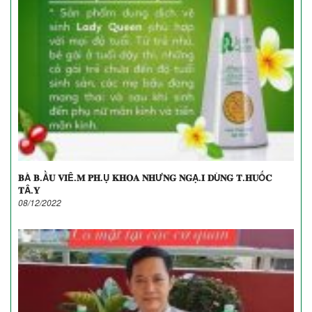
𝐁À 𝐁.Ầ𝐔 𝐕𝐈Ê.𝐌 𝐏𝐇.Ụ 𝐊𝐇𝐎𝐀 𝐍𝐇Ư𝐍𝐆 𝐍𝐆Ạ.𝐈 𝐃Ù𝐍𝐆 𝐓.𝐇𝐔Ố𝐂
𝐓Â.𝐘
08/12/2022