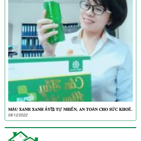
𝐌À𝐔 𝐗𝐀𝐍𝐇 𝐗𝐀𝐍𝐇 Ấ𝐘🥰 𝐓Ự 𝐍𝐇𝐈Ê𝐍, 𝐀𝐍 𝐓𝐎À𝐍 𝐂𝐇𝐎 𝐒Ứ𝐂 𝐊𝐇𝐎Ẻ.
08/12/2022