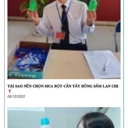
𝐓Ạ𝐈 𝐒𝐀𝐎 𝐍Ê𝐍 𝐂𝐇Ọ𝐍 𝐌𝐔𝐀 𝐁Ộ𝐓 𝐂Ầ𝐍 𝐓Â𝐘 𝐇Ồ𝐍𝐆 𝐒Â𝐌 𝐋𝐀𝐍 𝐂𝐇𝐈
08/12/2022