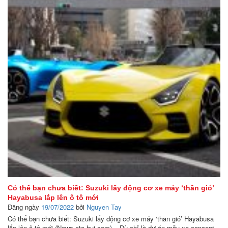
Có thể bạn chưa biết: Suzuki lấy động cơ xe máy ‘thần gió’
Hayabusa lắp lên ô tô mới
Đăng ngày
19/07/2022
bởi
Nguyen Tay
Có thể bạn chưa biết: Suzuki lấy động cơ xe máy ‘thần gió’ Hayabusa
lắp lên ô tô mới (News.oto-hui.com) – Dù chỉ là dự án mẫu xe concept