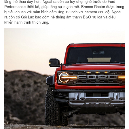
lăng thể thao dày hơn. Ngoài ra còn có tùy chọn ghế trước do Ford
Performance thiết kế, giúp tăng sự mạnh mẽ. Bronco Raptor được trang
bị tiêu chuẩn với màn hình cảm ứng 12 inch với camera 360 độ. Ngoài
ra còn có Gói Lux bao gồm hệ thống âm thanh B&O 10 loa và điều
khiển hành trình thích ứng.