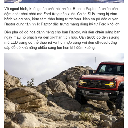
Về ngoại hình, không cần phải nói nhiều, Bronco Raptor là phiên bản
đậm chất chơi nhất mà Ford từng sản xuất. Chiếc SUV trang bị vòm
bánh xe cơ bắp, kèm tấm thân hông trước/sau. Nắp ca pô độc quyền
Raptor cùng tản nhiệt Raptor đặc trưng mang dòng ký tự Ford khổ lớn.
Đèn pha có đồ họa dành riêng cho bản Raptor, với đèn chiếu sáng ban
ngày màu hổ phách và đèn xi-nhan tích hợp. Cản trước có đèn sương
mù LED cứng có thể tháo rời và tích hợp cùng với đèn off-road cứng
cáp để có khả năng chiếu sáng lớn hơn khi đêm xuống.