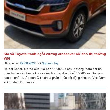
Kia và Toyota tranh ngôi vương crossover cỡ nhỏ thị trường
Việt
Đăng ngày
22/08/2022
bởi
Nguyen Tay
Bộ đôi Sonet, Seltos của Kia bán 14.000 xe sau 7 tháng, bám sát hai
mẫu Raize và Corolla Cross của Toyota, doanh số 15.700 xe. Xe gầm
cao cỡ nhỏ (từ A+ đến C-) hiện là phân khúc sôi động nhất tại Việt Nam
khi có đến 11 mẫu xe...