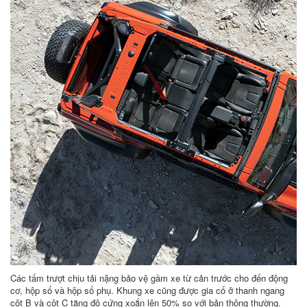
Các tấm trượt chịu tải nặng bảo vệ gầm xe từ cản trước cho đến động
cơ, hộp số và hộp số phụ. Khung xe cũng được gia cố ở thanh ngang
cột B và cột C tăng độ cứng xoắn lên 50% so với bản thông thường.