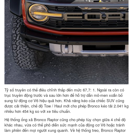
Tỷ số truyền có thể điều chỉnh thấp đến mức 67,7: 1. Ngoài ra còn có
trục truyền động trước và sau lớn hơn để hỗ trợ dẫn mô-men xoắn bổ
sung từ động cơ V6 hiệu quả hơn. Khả năng kéo của chiếc SUV cũng
được cải thiện, chế độ Tow / Haul mới cho phép Bronco kéo tải 2.041 kg
nhiều hơn 454 kg so với xe tiêu chuẩn.
Hệ thống ống xả Bronco Raptor cũng cho phép tùy chọn giữa 4 chế độ
khác nhau, vừa có thể phô diễn sức mạnh của động cơ V6 hoặc tránh
làm phiền đến mọi người xung quanh. Về hệ thống treo, Bronco Raptor