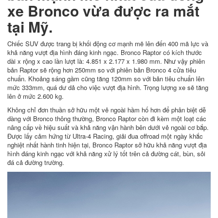
xe Bronco vừa được ra mắt
tại Mỹ.
Chiếc SUV được trang bị khối động cơ mạnh mẽ lên đến 400 mã lực và
khả năng vượt địa hình đáng kinh ngạc. Bronco Raptor có kích thước
dài x rộng x cao lần lượt là: 4.851 x 2.177 x 1.980 mm. Như vậy phiên
bản Raptor sẽ rộng hơn 250mm so với phiên bản Bronco 4 cửa tiêu
chuẩn. Khoảng sáng gầm cũng tăng 120mm so với bản tiêu chuẩn lên
mức 333mm, quá dư dả cho việc vượt địa hình. Trọng lượng xe sẽ tăng
lên ở mức 2.600 kg.
Không chỉ đơn thuần sở hữu một vẻ ngoài hầm hố hơn để phân biệt dễ
dàng với Bronco thông thường, Bronco Raptor còn đi kèm một loạt các
nâng cấp về hiệu suất và khả năng vận hành bên dưới vẻ ngoài cơ bắp.
Được lấy cảm hứng từ Ultra-4 Racing, giải đua offroad một ngày khắc
nghiệt nhất hành tinh hiện tại, Bronco Raptor sở hữu khả năng vượt địa
hình đáng kinh ngạc với khả năng xử lý tốt trên cả đường cát, bùn, sỏi
đá cả đường trường.