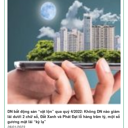
DN bất động sản “vật lộn” qua quý 4/2022: Không DN nào giảm
lãi dưới 2 chữ số, Đất Xanh và Phát Đạt lỗ hàng trăm tỷ, một số
gương mặt lãi “kỳ lạ”
28/01/2023