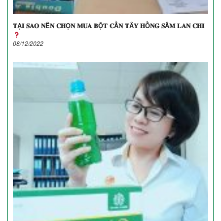
𝐓Ạ𝐈 𝐒𝐀𝐎 𝐍Ê𝐍 𝐂𝐇Ọ𝐍 𝐌𝐔𝐀 𝐁Ộ𝐓 𝐂Ầ𝐍 𝐓Â𝐘 𝐇Ồ𝐍𝐆 𝐒Â𝐌 𝐋𝐀𝐍 𝐂𝐇𝐈
08/12/2022