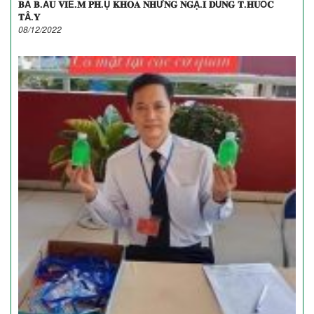
𝐁À 𝐁.Ầ𝐔 𝐕𝐈Ê.𝐌 𝐏𝐇.Ụ 𝐊𝐇𝐎𝐀 𝐍𝐇Ư𝐍𝐆 𝐍𝐆Ạ.𝐈 𝐃Ù𝐍𝐆 𝐓.𝐇𝐔Ố𝐂
𝐓Â.𝐘
08/12/2022