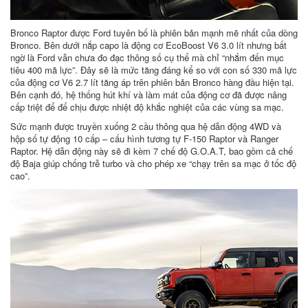
Bronco Raptor được Ford tuyên bố là phiên bản mạnh mẽ nhất của dòng
Bronco. Bên dưới nắp capo là động cơ EcoBoost V6 3.0 lít nhưng bất
ngờ là Ford vẫn chưa đo đạc thông số cụ thể mà chỉ “nhắm đến mục
tiêu 400 mã lực”. Đây sẽ là mức tăng đáng kể so với con số 330 mã lực
của động cơ V6 2.7 lít tăng áp trên phiên bản Bronco hàng đầu hiện tại.
Bên cạnh đó, hệ thống hút khí và làm mát của động cơ đã được nâng
cấp triệt để để chịu được nhiệt độ khắc nghiệt của các vùng sa mạc.
Sức mạnh được truyền xuống 2 cầu thông qua hệ dẫn động 4WD và
hộp số tự động 10 cấp – cấu hình tương tự F-150 Raptor và Ranger
Raptor. Hệ dẫn động này sẽ đi kèm 7 chế độ G.O.A.T, bao gồm cả chế
độ Baja giúp chống trễ turbo và cho phép xe “chạy trên sa mạc ở tốc độ
cao”.