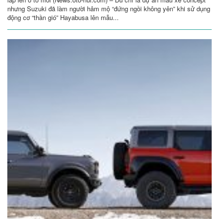
nhưng Suzuki đã làm người hâm mộ “đứng ngồi không yên” khi sử dụng
động cơ “thần gió” Hayabusa lên mẫu...