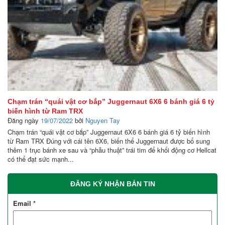
Chạm trán “quái vật cơ bắp” Juggernaut 6X6 6 bánh giá 6 tỷ
biến hình từ Ram TRX
Đăng ngày
19/07/2022
bởi
Nguyen Tay
Chạm trán “quái vật cơ bắp” Juggernaut 6X6 6 bánh giá 6 tỷ biến hình
từ Ram TRX Đúng với cái tên 6X6, biến thể Juggernaut được bổ sung
thêm 1 trục bánh xe sau và “phẫu thuật” trái tim để khối động cơ Hellcat
có thể đạt sức mạnh...
ĐĂNG KÝ NHẬN BẢN TIN
Email
*